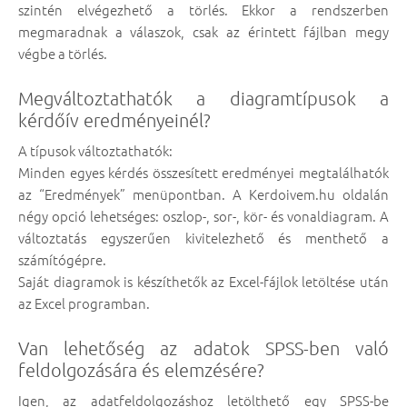
szintén elvégezhető a törlés. Ekkor a rendszerben
megmaradnak a válaszok, csak az érintett fájlban megy
végbe a törlés.
Megváltoztathatók a diagramtípusok a
kérdőív eredményeinél?
A típusok változtathatók:
Minden egyes kérdés összesített eredményei megtalálhatók
az “Eredmények” menüpontban. A Kerdoivem.hu oldalán
négy opció lehetséges: oszlop-, sor-, kör- és vonaldiagram. A
változtatás egyszerűen kivitelezhető és menthető a
számítógépre.
Saját diagramok is készíthetők az Excel-fájlok letöltése után
az Excel programban.
Van lehetőség az adatok SPSS-ben való
feldolgozására és elemzésére?
Igen, az adatfeldolgozáshoz letölthető egy SPSS-be