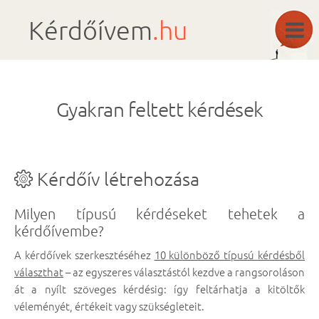
Kérdőívem
.hu
Gyakran feltett kérdések
Kérdőív létrehozása
Milyen típusú kérdéseket tehetek a
kérdőívembe?
A kérdőívek szerkesztéséhez
10 különböző típusú kérdésből
választhat
– az egyszeres választástól kezdve a rangsoroláson
át a nyílt szöveges kérdésig: így feltárhatja a kitöltők
véleményét, értékeit vagy szükségleteit.