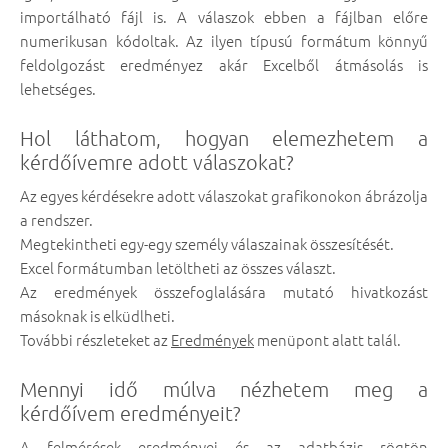
importálható fájl is. A válaszok ebben a fájlban előre
numerikusan kódoltak. Az ilyen típusú formátum könnyű
feldolgozást eredményez akár Excelből átmásolás is
lehetséges.
Hol láthatom, hogyan elemezhetem a
kérdőívemre adott válaszokat?
Az egyes kérdésekre adott válaszokat grafikonokon ábrázolja
a rendszer.
Megtekintheti egy-egy személy válaszainak összesítését.
Excel formátumban letöltheti az összes választ.
Az eredmények összefoglalására mutató hivatkozást
másoknak is elküdlheti.
További részleteket az
Eredmények
menüpont alatt talál.
Mennyi idő múlva nézhetem meg a
kérdőívem eredményeit?
A felmérések eredményei és az adatbázis rögtön