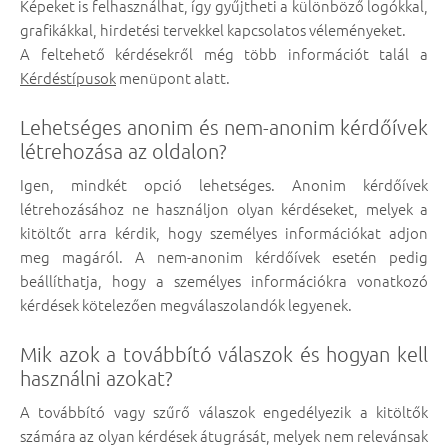
Képeket is felhasználhat, így gyűjtheti a különböző logókkal,
grafikákkal, hirdetési tervekkel kapcsolatos véleményeket.
A feltehető kérdésekről még több információt talál a
Kérdéstípusok
menüpont alatt.
Lehetséges anonim és nem-anonim kérdőívek
létrehozása az oldalon?
Igen, mindkét opció lehetséges. Anonim kérdőívek
létrehozásához ne használjon olyan kérdéseket, melyek a
kitöltőt arra kérdik, hogy személyes információkat adjon
meg magáról. A nem-anonim kérdőívek esetén pedig
beállíthatja, hogy a személyes információkra vonatkozó
kérdések kötelezően megválaszolandók legyenek.
Mik azok a továbbító válaszok és hogyan kell
használni azokat?
A továbbító vagy szűrő válaszok engedélyezik a kitöltők
számára az olyan kérdések átugrását, melyek nem relevánsak