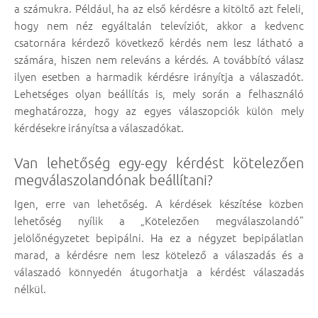
a számukra. Például, ha az első kérdésre a kitöltő azt feleli,
hogy nem néz egyáltalán televíziót, akkor a kedvenc
csatornára kérdező következő kérdés nem lesz látható a
számára, hiszen nem releváns a kérdés. A továbbító válasz
ilyen esetben a harmadik kérdésre irányítja a válaszadót.
Lehetséges olyan beállítás is, mely során a felhasználó
meghatározza, hogy az egyes válaszopciók külön mely
kérdésekre irányítsa a válaszadókat.
Van lehetőség egy-egy kérdést kötelezően
megválaszolandónak beállítani?
Igen, erre van lehetőség. A kérdések készítése közben
lehetőség nyílik a „Kötelezően megválaszolandó”
jelölőnégyzetet bepipálni. Ha ez a négyzet bepipálatlan
marad, a kérdésre nem lesz kötelező a válaszadás és a
válaszadó könnyedén átugorhatja a kérdést válaszadás
nélkül.